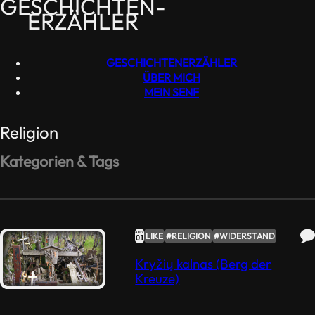
GESCHICHTEN­
ERZÄHLER
GESCHICHTEN­ERZÄHLER
ÜBER MICH
MEIN SENF
Religion
Kategorien & Tags
#RELIGION
#WIDERSTAND
#ESSEN
#VEGANISMUS
#KUNST
Like
(2)
Dislike
(0)
Lieblings-
AUG.
LIKE
#RELIGION
#WIDERSTAND
01
Zitate
(1)
Kryžių kalnas (Berg der
Kreuze)
Nonkonform
(0)